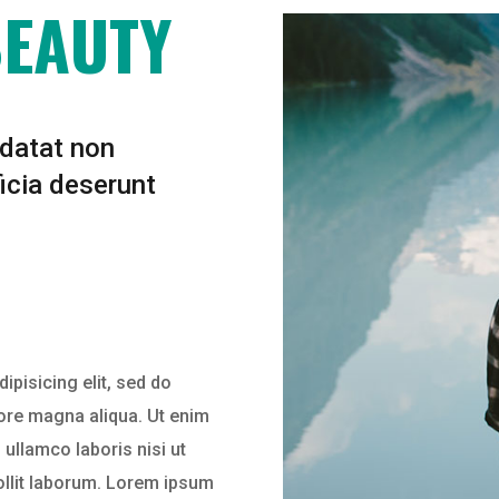
BEAUTY
idatat non
ficia deserunt
ipisicing elit, sed do
lore magna aliqua. Ut enim
ullamco laboris nisi ut
mollit laborum. Lorem ipsum