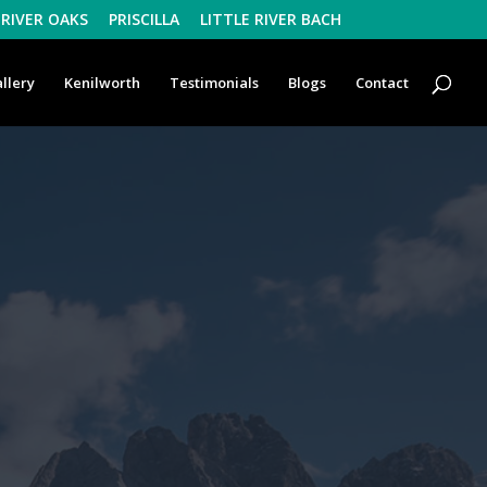
RIVER OAKS
PRISCILLA
LITTLE RIVER BACH
llery
Kenilworth
Testimonials
Blogs
Contact