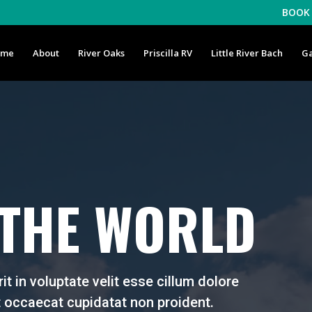
BOOK 
ome
About
River Oaks
Priscilla RV
Little River Bach
Ga
 THE WORLD
it in voluptate velit esse cillum dolore
nt occaecat cupidatat non proident.